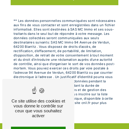
** Les données personnelles communiquées sont nécessaires
aux fins de vous contacter et sont enregistrées dans un fichier
informatisé. Elles sont destinées à SAS MC Immo et ses sous-
traitants dans le seul but de répondre à votre message. Les
données collectées seront communiquées aux seuls
destinataires suivants: SAS MC Immo 94 Avenue de Verdun,
64200 Biarritz . Vous disposez de droits d’accès, de
rectification, d’effacement, de portabilité, de limitation,
d’opposition, de retrait de votre consentement à tout moment
et du droit d’introduire une réclamation auprès d’une autorité
de contrôle, ainsi que d’organiser le sort de vos données post-
mortem. Vous pouvez exercer ces droits par voie postale à
l'adresse 94 Avenue de Verdun, 64200 Biarritz ou par courrier
électronique à l'adresse . Un justificatif d'identité pourra vous
être demandé. Nous conservons vos données pendant la
période de prise de contact puis pendant la durée de
prescription légale aux fins probatoires et de gestion des
contentieux. Vous avez le droit de vous inscrire sur la liste
d'opposition au démarchage téléphonique, disponible à cette
Ce site utilise des cookies et
adresse:
Bloctel.gouv.fr
. Consultez le site cnil.fr pour plus
vous donne le contrôle sur
d’informations sur vos droits.
ceux que vous souhaitez
activer