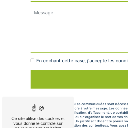
En cochant cette case, j'accepte les condi
** Les données personnelles communiquées sont nécessaires
dans le seul but de répondre à votre message. Les donnée
de droits d’accès, de rectification, d’effacement, de portab
autorité de contrôle, ainsi que d’organiser le sort de vos
Ce site utilise des cookies et
électronique à l'adresse . Un justificatif d'identité pour
vous donne le contrôle sur
fins probatoires et de gestion des contentieux. Vous avez l