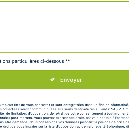
tions particulières ci-dessous **
Envoyer
 aux fins de vous contacter et sont enregistrées dans un fichier informatisé.
s collectées seront communiquées aux seuls destinataires suivants: SAS MC Im
ilité, de limitation, d’opposition, de retrait de votre consentement à tout moment
 données post-mortem. Vous pouvez exercer ces droits par voie postale à l'adress
ra vous être demandé. Nous conservons vos données pendant la période de prise d
e droit de vous inscrire sur la liste d'opposition au démarchage téléphonique, d