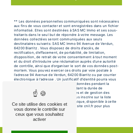
** Les données personnelles communiquées sont nécessaires
aux fins de vous contacter et sont enregistrées dans un fichier
informatisé. Elles sont destinées à SAS MC Immo et ses sous-
traitants dans le seul but de répondre à votre message. Les
données collectées seront communiquées aux seuls
destinataires suivants: SAS MC Immo 94 Avenue de Verdun,
64200 Biarritz . Vous disposez de droits d’accès, de
rectification, d’effacement, de portabilité, de limitation,
d’opposition, de retrait de votre consentement à tout moment
et du droit d’introduire une réclamation auprès d’une autorité
de contrôle, ainsi que d’organiser le sort de vos données post-
mortem. Vous pouvez exercer ces droits par voie postale à
l'adresse 94 Avenue de Verdun, 64200 Biarritz ou par courrier
électronique à l'adresse . Un justificatif d'identité pourra vous
être demandé. Nous conservons vos données pendant la
période de prise de contact puis pendant la durée de
prescription légale aux fins probatoires et de gestion des
contentieux. Vous avez le droit de vous inscrire sur la liste
d'opposition au démarchage téléphonique, disponible à cette
Ce site utilise des cookies et
adresse:
Bloctel.gouv.fr
. Consultez le site cnil.fr pour plus
vous donne le contrôle sur
d’informations sur vos droits.
ceux que vous souhaitez
activer