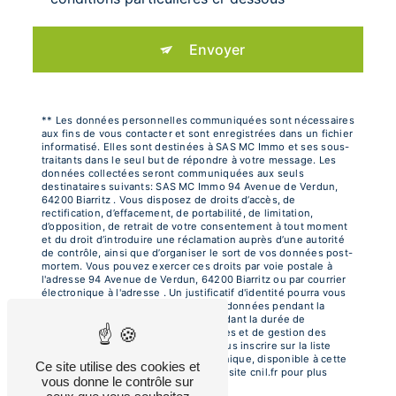
Envoyer
** Les données personnelles communiquées sont nécessaires
aux fins de vous contacter et sont enregistrées dans un fichier
informatisé. Elles sont destinées à SAS MC Immo et ses sous-
traitants dans le seul but de répondre à votre message. Les
données collectées seront communiquées aux seuls
destinataires suivants: SAS MC Immo 94 Avenue de Verdun,
64200 Biarritz . Vous disposez de droits d’accès, de
rectification, d’effacement, de portabilité, de limitation,
d’opposition, de retrait de votre consentement à tout moment
et du droit d’introduire une réclamation auprès d’une autorité
de contrôle, ainsi que d’organiser le sort de vos données post-
mortem. Vous pouvez exercer ces droits par voie postale à
l'adresse 94 Avenue de Verdun, 64200 Biarritz ou par courrier
électronique à l'adresse . Un justificatif d'identité pourra vous
être demandé. Nous conservons vos données pendant la
période de prise de contact puis pendant la durée de
prescription légale aux fins probatoires et de gestion des
contentieux. Vous avez le droit de vous inscrire sur la liste
d'opposition au démarchage téléphonique, disponible à cette
Ce site utilise des cookies et
adresse:
Bloctel.gouv.fr
. Consultez le site cnil.fr pour plus
vous donne le contrôle sur
d’informations sur vos droits.