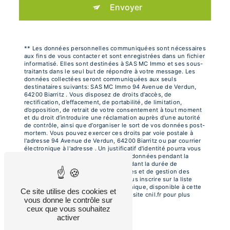
Envoyer
** Les données personnelles communiquées sont nécessaires
aux fins de vous contacter et sont enregistrées dans un fichier
informatisé. Elles sont destinées à SAS MC Immo et ses sous-
traitants dans le seul but de répondre à votre message. Les
données collectées seront communiquées aux seuls
destinataires suivants: SAS MC Immo 94 Avenue de Verdun,
64200 Biarritz . Vous disposez de droits d’accès, de
rectification, d’effacement, de portabilité, de limitation,
d’opposition, de retrait de votre consentement à tout moment
et du droit d’introduire une réclamation auprès d’une autorité
de contrôle, ainsi que d’organiser le sort de vos données post-
mortem. Vous pouvez exercer ces droits par voie postale à
l'adresse 94 Avenue de Verdun, 64200 Biarritz ou par courrier
électronique à l'adresse . Un justificatif d'identité pourra vous
être demandé. Nous conservons vos données pendant la
période de prise de contact puis pendant la durée de
prescription légale aux fins probatoires et de gestion des
contentieux. Vous avez le droit de vous inscrire sur la liste
d'opposition au démarchage téléphonique, disponible à cette
Ce site utilise des cookies et
adresse:
Bloctel.gouv.fr
. Consultez le site cnil.fr pour plus
vous donne le contrôle sur
d’informations sur vos droits.
ceux que vous souhaitez
activer