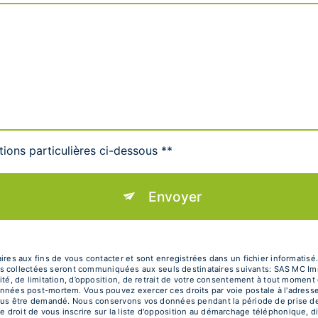
tions particulières ci-dessous **
Envoyer
 aux fins de vous contacter et sont enregistrées dans un fichier informatisé.
s collectées seront communiquées aux seuls destinataires suivants: SAS MC Im
ilité, de limitation, d’opposition, de retrait de votre consentement à tout moment
 données post-mortem. Vous pouvez exercer ces droits par voie postale à l'adress
ra vous être demandé. Nous conservons vos données pendant la période de prise d
e droit de vous inscrire sur la liste d'opposition au démarchage téléphonique, d