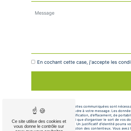
En cochant cette case, j'accepte les condi
** Les données personnelles communiquées sont nécessaires
dans le seul but de répondre à votre message. Les donnée
de droits d’accès, de rectification, d’effacement, de portab
autorité de contrôle, ainsi que d’organiser le sort de vos
Ce site utilise des cookies et
électronique à l'adresse . Un justificatif d'identité pour
vous donne le contrôle sur
fins probatoires et de gestion des contentieux. Vous avez l