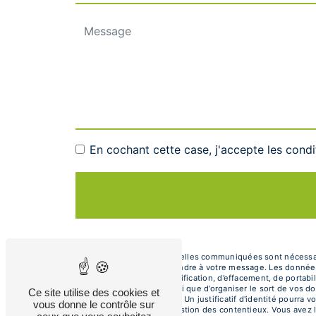
En cochant cette case, j'accepte les condi
** Les données personnelles communiquées sont nécessaires
dans le seul but de répondre à votre message. Les donnée
de droits d’accès, de rectification, d’effacement, de portab
autorité de contrôle, ainsi que d’organiser le sort de vos
Ce site utilise des cookies et
électronique à l'adresse . Un justificatif d'identité pour
vous donne le contrôle sur
fins probatoires et de gestion des contentieux. Vous avez l