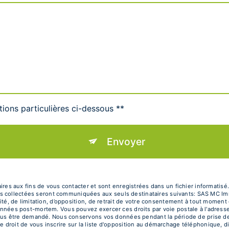
tions particulières ci-dessous **
Envoyer
 aux fins de vous contacter et sont enregistrées dans un fichier informatisé.
s collectées seront communiquées aux seuls destinataires suivants: SAS MC Im
ilité, de limitation, d’opposition, de retrait de votre consentement à tout moment
 données post-mortem. Vous pouvez exercer ces droits par voie postale à l'adress
ra vous être demandé. Nous conservons vos données pendant la période de prise d
e droit de vous inscrire sur la liste d'opposition au démarchage téléphonique, d