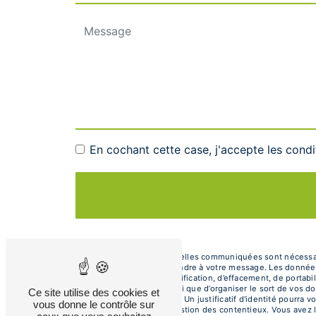
En cochant cette case, j'accepte les condi
** Les données personnelles communiquées sont nécessaires
dans le seul but de répondre à votre message. Les donnée
de droits d’accès, de rectification, d’effacement, de portab
autorité de contrôle, ainsi que d’organiser le sort de vos
Ce site utilise des cookies et
électronique à l'adresse . Un justificatif d'identité pour
vous donne le contrôle sur
fins probatoires et de gestion des contentieux. Vous avez l