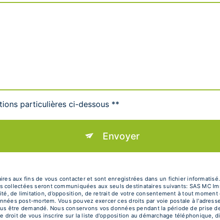
tions particulières ci-dessous **
Envoyer
 aux fins de vous contacter et sont enregistrées dans un fichier informatisé.
s collectées seront communiquées aux seuls destinataires suivants: SAS MC Im
ilité, de limitation, d’opposition, de retrait de votre consentement à tout moment
 données post-mortem. Vous pouvez exercer ces droits par voie postale à l'adress
ra vous être demandé. Nous conservons vos données pendant la période de prise d
e droit de vous inscrire sur la liste d'opposition au démarchage téléphonique, d