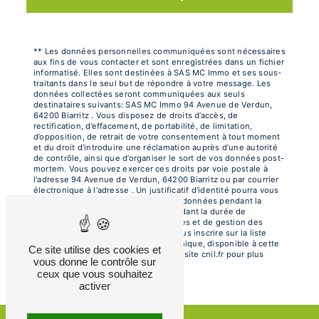
** Les données personnelles communiquées sont nécessaires
aux fins de vous contacter et sont enregistrées dans un fichier
informatisé. Elles sont destinées à SAS MC Immo et ses sous-
traitants dans le seul but de répondre à votre message. Les
données collectées seront communiquées aux seuls
destinataires suivants: SAS MC Immo 94 Avenue de Verdun,
64200 Biarritz . Vous disposez de droits d’accès, de
rectification, d’effacement, de portabilité, de limitation,
d’opposition, de retrait de votre consentement à tout moment
et du droit d’introduire une réclamation auprès d’une autorité
de contrôle, ainsi que d’organiser le sort de vos données post-
mortem. Vous pouvez exercer ces droits par voie postale à
l'adresse 94 Avenue de Verdun, 64200 Biarritz ou par courrier
électronique à l'adresse . Un justificatif d'identité pourra vous
être demandé. Nous conservons vos données pendant la
période de prise de contact puis pendant la durée de
prescription légale aux fins probatoires et de gestion des
contentieux. Vous avez le droit de vous inscrire sur la liste
d'opposition au démarchage téléphonique, disponible à cette
Ce site utilise des cookies et
adresse:
Bloctel.gouv.fr
. Consultez le site cnil.fr pour plus
vous donne le contrôle sur
d’informations sur vos droits.
ceux que vous souhaitez
activer