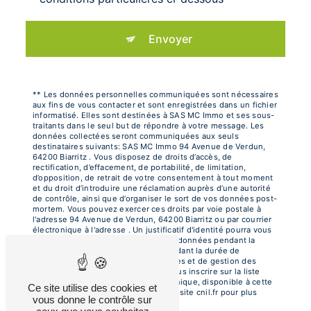
Envoyer
** Les données personnelles communiquées sont nécessaires
aux fins de vous contacter et sont enregistrées dans un fichier
informatisé. Elles sont destinées à SAS MC Immo et ses sous-
traitants dans le seul but de répondre à votre message. Les
données collectées seront communiquées aux seuls
destinataires suivants: SAS MC Immo 94 Avenue de Verdun,
64200 Biarritz . Vous disposez de droits d’accès, de
rectification, d’effacement, de portabilité, de limitation,
d’opposition, de retrait de votre consentement à tout moment
et du droit d’introduire une réclamation auprès d’une autorité
de contrôle, ainsi que d’organiser le sort de vos données post-
mortem. Vous pouvez exercer ces droits par voie postale à
l'adresse 94 Avenue de Verdun, 64200 Biarritz ou par courrier
électronique à l'adresse . Un justificatif d'identité pourra vous
être demandé. Nous conservons vos données pendant la
période de prise de contact puis pendant la durée de
prescription légale aux fins probatoires et de gestion des
contentieux. Vous avez le droit de vous inscrire sur la liste
d'opposition au démarchage téléphonique, disponible à cette
Ce site utilise des cookies et
adresse:
Bloctel.gouv.fr
. Consultez le site cnil.fr pour plus
vous donne le contrôle sur
d’informations sur vos droits.